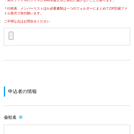
＊添付ファイルのサイズが1MBを超えると弊社に届かないことがあります。
＊行程表、メンバーリストほか必要書類は一つのフォルダーにまとめてZIP圧縮ファ
イル形式で添付願います。
ご不明な点はお問合せください
申込者の情報
会社名
※