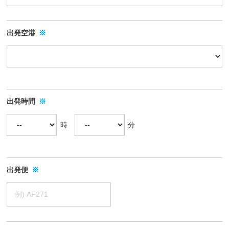
ル
ン
ホ
し
ホ
グ
ー
込
ー
ス
出発空港
※
ル
グ
み
ム
デ
ル
ペ
2025
ー
ー
ィ
年
プ
ジ
ン
01
)
で
グ
月
出発時間
※
す
ス
06
。
グ
日
時
分
会
ル
社
ー
概
プ
要
出発便
※
)
や
各
種
サ