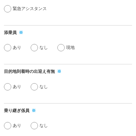
緊急アシスタンス
添乗員
※
あり
なし
現地
目的地到着時の
出迎え有無
※
あり
なし
乗り継ぎ係員
※
あり
なし