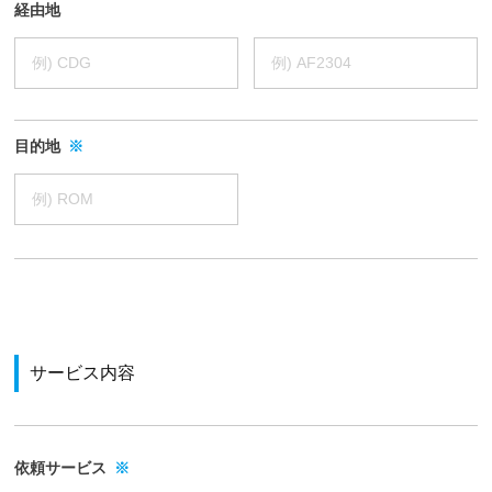
ー
経由地
ビ
ス
案
内
を
目的地
※
ご
覧
い
た
だ
け
ま
す
サービス内容
。
依頼サービス
※