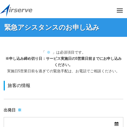
株
ー
コ
式
ン
メ
会
ニ
テ
ュ
社
株
株
ー
緊急アシスタンスのお申し込み
ン
エ
式
式
ア
ツ
会
会
緊
サ
へ
社
社
ー
急
ス
エ
「
※
」は必須項目です。
エ
ブ
ア
キ
ア
※申し込み締め切り日：サービス実施日の5営業日前までにお申し込み
ア
(
シ
サ
ッ
ください。
阪
サ
実施日5営業日前を過ぎての緊急手配は、お電話でご相談ください。
ー
プ
ス
急
ー
ブ
阪
タ
ブ
旅客の情報
の
神
ン
(
オ
ホ
ス
フ
阪
ー
の
ィ
急
ル
出発日
※
シ
デ
お
阪
ャ
ィ
申
神