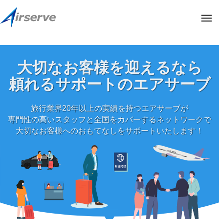
株
ー
コ
式
ン
メ
会
ニ
テ
ュ
社
株
株
ー
ン
エ
式
式
ア
ツ
会
大切なお客様を迎えるなら
会
サ
へ
社
社
頼れるサポートのエアサーブ
ー
ス
エ
エ
ブ
キ
ア
ア
(
旅行業界20年以上の実績を持つエアサーブが
サ
ッ
阪
サ
専門性の高いスタッフと全国をカバーするネットワークで
ー
プ
急
大切なお客様へのおもてなしをサポートいたします！
ー
ブ
阪
ブ
の
神
(
オ
ホ
フ
阪
ー
ィ
急
ル
シ
デ
阪
ャ
ィ
神