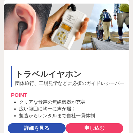
ー
ビ
ス
案
内
を
ご
覧
い
た
トラベルイヤホン
だ
団体旅行、工場見学などに必須のガイドレシーバー
け
ま
POINT
す
クリアな音声の無線機器が充実
。
広い範囲に均一に声が届く
製造からレンタルまで自社一貫体制
詳細を見る
申し込む