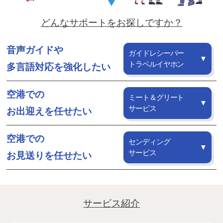
ル
ン
ホ
ホ
グ
Airserve
どんなサポートをお探しですか？
ー
ー
ス
ル
ト
グ
ム
音声ガイドや
デ
ル
ペ
ガイドレシーバー
ッ
ー
トラベルイヤホン
ー
ィ
多言語対応を
強化したい
プ
プ
ジ
ン
)
で
ペ
空港での
グ
ミート＆グリート
す
ス
サービス
お出迎えを
任せたい
ー
。
グ
会
ジ
ル
空港での
社
センディング
ー
概
2026
サービス
お見送りを
任せたい
プ
年
要
06
)
や
月
各
16
種
サービス紹介
日
サ