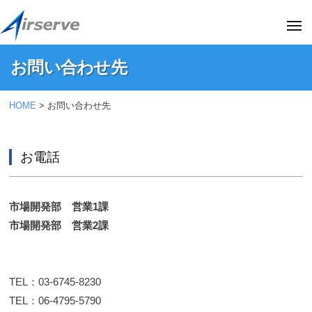
株
ー
コ
式
ン
メ
会
ニ
テ
ュ
社
株
株
ー
お問い合わせ先
ン
エ
式
式
ア
ツ
会
会
お
サ
へ
HOME
>
お問い合わせ先
社
社
ー
問
ス
エ
エ
ブ
い
キ
ア
ア
(
お電話
合
サ
ッ
阪
サ
ー
プ
わ
急
ー
ブ
阪
せ
市場開発部 営業1課
ブ
の
神
先
市場開発部 営業2課
(
オ
ホ
フ
阪
ー
2026
ィ
急
ル
年
シ
TEL：03-6745-8230
デ
03
阪
ャ
ィ
TEL：06-4795-5790
月
神