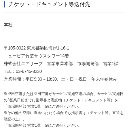
ー
チケット・ドキュメント等送付先
ビ
ス
案
本社
内
を
ご
〒105-0022 東京都港区海岸1-16-1
覧
ニューピア竹芝サウスタワー14階
い
株式会社エアサーブ 営業事業本部 市場開発部 営業1課
た
TEL：03-6745-8230
だ
営業時間：平日9:30～18:30、土・日・祝日・年末年始休み
け
ま
※成田空港または羽田空港がサービス実施空港の場合、サービス実施日
す
の3営業日前までに指示書と委託物（チケット・ドキュメント等）を
。
「市場開発部 営業1課」宛にご送付ください。
※その他の空港に直送いただく場合でも指示書は（チケット等、直送を
明記の上）、
「市場開発部 営業1課」宛にご送付ください。