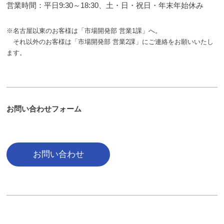
ル
ン
12
営業時間：平日9:30～18:30、土・日・祝日・年末年始休み
ホ
ホ
グ
日
ー
ー
ス
※名古屋以東のお客様は「市場開発部 営業1課」へ。
ル
グ
ム
それ以外のお客様は「市場開発部 営業2課」にご連絡をお願いいたし
デ
ル
ペ
ます。
ー
ー
ィ
プ
ジ
ン
)
で
グ
す
ス
お問い合わせフォーム
。
グ
会
ル
社
ー
概
お問い合わせ
プ
要
)
や
各
種
サ