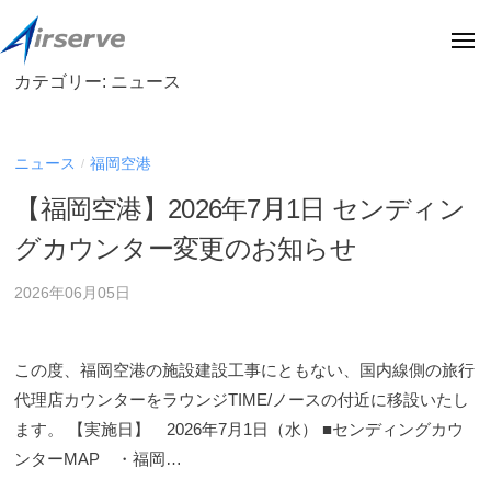
株
ー
コ
式
ン
メ
会
ニ
テ
ュ
社
カテゴリー:
ニュース
株
株
ー
ン
エ
式
式
ア
ツ
会
会
サ
へ
ニュース
福岡空港
/
社
社
ー
ス
エ
【福岡空港】2026年7月1日 センディン
エ
ブ
キ
ア
ア
(
グカウンター変更のお知らせ
サ
ッ
阪
サ
ー
プ
急
2026年06月05日
ー
ブ
阪
ブ
の
神
(
オ
ホ
この度、福岡空港の施設建設工事にともない、国内線側の旅行
フ
阪
ー
代理店カウンターをラウンジTIME/ノースの付近に移設いたし
ィ
急
ル
ます。 【実施日】 2026年7月1日（水） ■センディングカウ
シ
デ
阪
ンターMAP ・福岡…
ャ
ィ
神