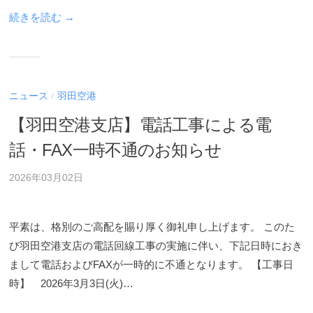
ル
ン
ホ
続きを読む →
ホ
グ
ー
ー
ス
ル
グ
ム
デ
ル
ペ
ー
ー
ィ
ニュース
羽田空港
/
プ
ジ
ン
【羽田空港支店】電話工事による電
)
で
グ
す
話・FAX一時不通のお知らせ
ス
。
グ
会
2026年03月02日
ル
社
ー
概
平素は、格別のご高配を賜り厚く御礼申し上げます。 このた
プ
要
び羽田空港支店の電話回線工事の実施に伴い、下記日時におき
)
や
まして電話およびFAXが一時的に不通となります。 【工事日
各
時】 2026年3月3日(火)…
種
サ