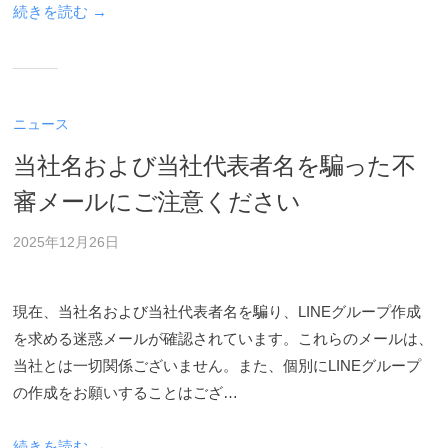
ー
続きを読む →
ビ
ス
案
内
ニュース
を
ご
当社名および当社代表者名を騙った不
覧
審メールにご注意ください
い
た
2025年12月26日
だ
け
ま
現在、当社名および当社代表者名を騙り、LINEグループ作成
す
を求める迷惑メールが確認されています。これらのメールは、
。
当社とは一切関係ございません。また、個別にLINEグループ
の作成をお願いすることはござ…
続きを読む →