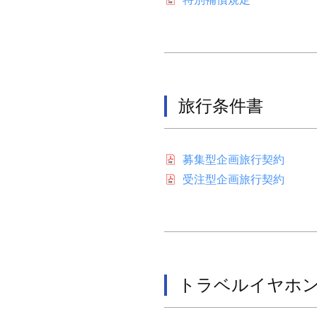
行
急
デ
ャ
阪
条
ィ
ル
神
ン
ホ
件
グ
ホ
ー
書
ス
ム
ー
旅行条件書
グ
ペ
ル
2026
ー
ル
デ
年
ジ
ー
募集型企画旅行契約
06
ィ
で
プ
月
受注型企画旅行契約
す
ン
)
16
。
グ
日
会
ス
社
グ
概
ル
要
トラベルイヤホ
や
ー