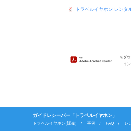
各
プ
種
トラベルイヤホン レンタ
)
サ
ー
ビ
ス
案
内
※ダウ
を
イン
ご
覧
い
た
だ
け
ガイドレシーバー「トラベルイヤホン」
ま
トラベルイヤホン(販売)
事例
FAQ
レ
す