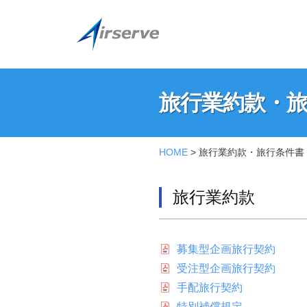
コ
式
ン
会
テ
社
株
株
ン
エ
式
式
ツ
ア
旅行業約款・
会
へ
会
サ
社
ス
ー
社
エ
キ
旅
ブ
エ
HOME
>
旅行業約款・旅行条件書
ア
ッ
(
行
ア
サ
プ
阪
ー
旅行業約款
サ
業
急
ブ
ー
阪
約
の
神
ブ
オ
募集型企画旅行契約
款・
ホ
(
フ
受注型企画旅行契約
ー
旅
ィ
阪
手配旅行契約
ル
シ
特別補償規定