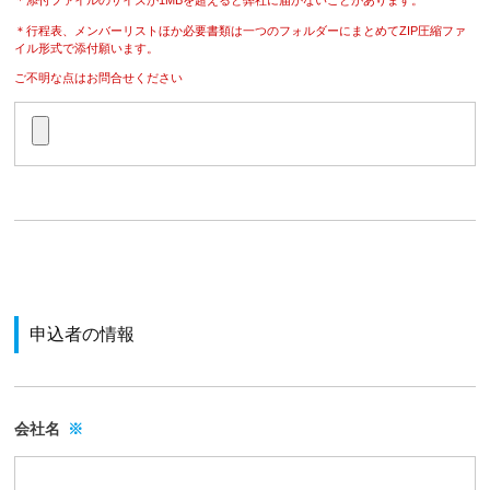
＊添付ファイルのサイズが1MBを超えると弊社に届かないことがあります。
＊行程表、メンバーリストほか必要書類は一つのフォルダーにまとめてZIP圧縮ファ
イル形式で添付願います。
ご不明な点はお問合せください
申込者の情報
会社名
※