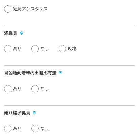
緊急アシスタンス
添乗員
※
あり
なし
現地
目的地到着時の
出迎え有無
※
あり
なし
乗り継ぎ係員
※
あり
なし