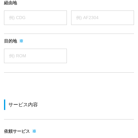
ー
経由地
ビ
ス
案
内
を
目的地
※
ご
覧
い
た
だ
け
ま
す
サービス内容
。
依頼サービス
※