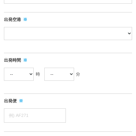
ル
ン
ホ
し
ホ
グ
ー
込
ー
ス
出発空港
※
ル
グ
み
ム
デ
ル
ペ
2025
ー
ー
ィ
年
プ
ジ
ン
01
)
で
グ
月
出発時間
※
す
ス
06
。
グ
日
時
分
会
ル
社
ー
概
プ
要
出発便
※
)
や
各
種
サ