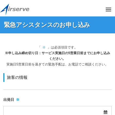
株
ー
コ
式
ン
メ
会
ニ
テ
ュ
社
株
株
ー
緊急アシスタンスのお申し込み
ン
エ
式
式
ア
ツ
会
会
緊
サ
へ
社
社
ー
急
ス
エ
「
※
」は必須項目です。
エ
ブ
ア
キ
ア
※申し込み締め切り日：サービス実施日の5営業日前までにお申し込み
ア
(
シ
サ
ッ
ください。
阪
サ
実施日5営業日前を過ぎての緊急手配は、お電話でご相談ください。
ー
プ
ス
急
ー
ブ
阪
タ
ブ
旅客の情報
の
神
ン
(
オ
ホ
ス
フ
阪
ー
の
ィ
急
ル
出発日
※
シ
デ
お
阪
ャ
ィ
申
神