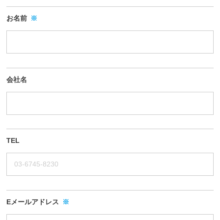
日
ル
ン
ホ
ホ
グ
お名前
※
ー
ー
ス
ル
グ
ム
デ
ル
ペ
ー
ー
ィ
プ
ジ
ン
会社名
)
で
グ
す
ス
。
グ
会
ル
社
TEL
ー
概
プ
要
)
や
各
種
Eメールアドレス
※
サ