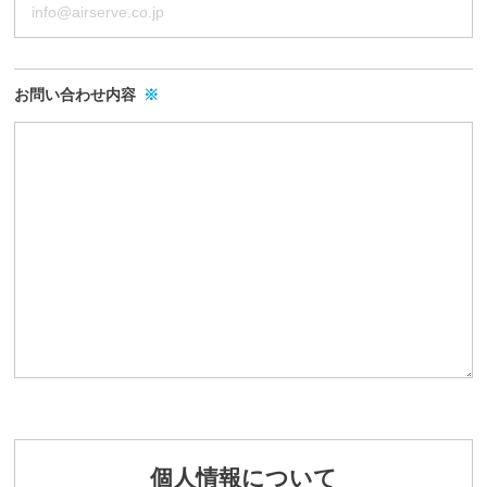
ー
ビ
ス
案
お問い合わせ内容
※
内
を
ご
覧
い
た
だ
け
ま
す
。
個人情報について