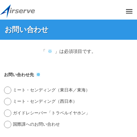
株
ー
コ
式
ン
メ
会
ニ
テ
ュ
社
株
株
ー
お問い合わせ
ン
エ
式
式
ア
ツ
会
会
お
サ
へ
社
社
「
※
」は必須項目です。
ー
問
ス
エ
エ
ブ
い
キ
ア
ア
(
合
サ
ッ
阪
サ
お問い合わせ先
※
ー
プ
わ
急
ー
ブ
阪
せ
ミート・センディング（東日本／東海）
ブ
の
神
(
オ
2026
ミート・センディング（西日本）
ホ
フ
阪
年
ー
ガイドレシーバー「トラベルイヤホン」
ィ
06
急
ル
シ
月
デ
国際課へのお問い合わせ
阪
16
ャ
ィ
神