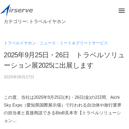
株
ー
コ
式
ン
メ
会
ニ
テ
ュ
社
カテゴリー:
トラベルイヤホン
株
株
ー
ン
エ
式
式
ア
ツ
会
会
サ
へ
トラベルイヤホン
ニュース
ミート＆グリートサービス
/
/
社
社
ー
ス
エ
2025年9月25日・26日 トラベルソリュ
エ
ブ
キ
ア
ア
(
ーション展2025に出展します
サ
ッ
阪
サ
ー
プ
急
2025年08月27日
ー
ブ
阪
ブ
の
神
(
オ
ホ
この度、当社は2025年9月25日(木)・26日(金)の2日間、Aichi
フ
阪
ー
Sky Expo（愛知県国際展示場）で行われる自治体や旅行業界
ィ
急
ル
の担当者と直接商談できるBtoB見本市【トラベルソリューシ
シ
デ
阪
ョン…
ャ
ィ
神