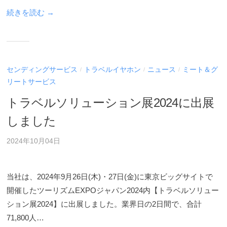
ル
ン
ホ
続きを読む →
ホ
グ
ー
ー
ス
ル
グ
ム
デ
ル
ペ
ー
ー
ィ
センディングサービス
トラベルイヤホン
ニュース
ミート＆グ
/
/
/
プ
ジ
ン
リートサービス
)
で
グ
トラベルソリューション展2024に出展
す
ス
。
しました
グ
会
ル
2024年10月04日
社
ー
概
プ
要
当社は、2024年9月26日(木)・27日(金)に東京ビッグサイトで
)
や
開催したツーリズムEXPOジャパン2024内【トラベルソリュー
各
ション展2024】に出展しました。業界日の2日間で、合計
種
71,800人…
サ