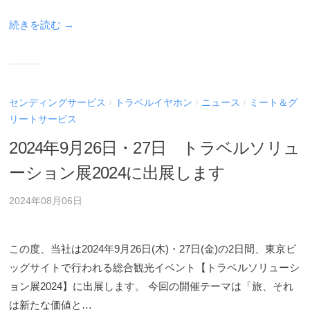
ー
ビ
続きを読む →
ス
案
内
を
センディングサービス
トラベルイヤホン
ニュース
ミート＆グ
/
/
/
ご
リートサービス
覧
い
2024年9月26日・27日 トラベルソリュ
た
ーション展2024に出展します
だ
け
2024年08月06日
ま
す
。
この度、当社は2024年9月26日(木)・27日(金)の2日間、東京ビ
ッグサイトで行われる総合観光イベント【トラベルソリューシ
ョン展2024】に出展します。 今回の開催テーマは「旅、それ
は新たな価値と…