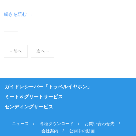
続きを読む →
投
« 前へ
次へ »
稿
の
ペ
ー
ガイドレシーバー「トラベルイヤホン」
ジ
ミート＆グリートサービス
送
センディングサービス
り
ニュース
各種ダウンロード
お問い合わせ先
会社案内
公開中の動画