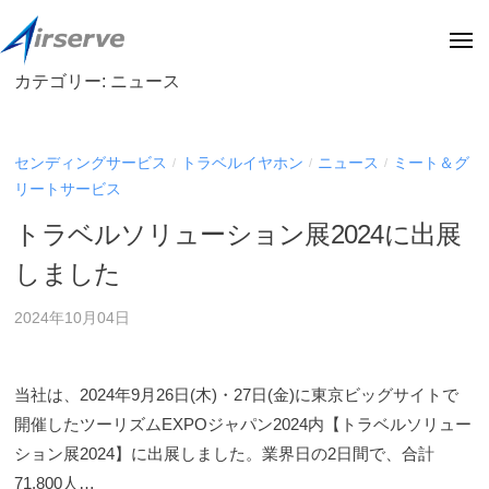
株
ー
コ
式
ン
メ
会
ニ
テ
ュ
社
カテゴリー:
ニュース
株
株
ー
ン
エ
式
式
ア
ツ
会
会
サ
へ
センディングサービス
トラベルイヤホン
ニュース
ミート＆グ
/
/
/
社
社
ー
ス
リートサービス
エ
エ
ブ
キ
ア
トラベルソリューション展2024に出展
ア
(
サ
ッ
阪
サ
しました
ー
プ
急
ー
ブ
阪
2024年10月04日
ブ
の
神
(
オ
ホ
フ
阪
ー
当社は、2024年9月26日(木)・27日(金)に東京ビッグサイトで
ィ
急
ル
開催したツーリズムEXPOジャパン2024内【トラベルソリュー
シ
デ
阪
ション展2024】に出展しました。業界日の2日間で、合計
ャ
ィ
神
71,800人…