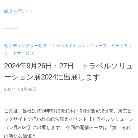
ー
ビ
続きを読む →
ス
案
内
を
センディングサービス
トラベルイヤホン
ニュース
ミート＆グ
/
/
/
ご
リートサービス
覧
い
2024年9月26日・27日 トラベルソリュ
た
ーション展2024に出展します
だ
け
2024年08月06日
ま
す
。
この度、当社は2024年9月26日(木)・27日(金)の2日間、東京ビ
ッグサイトで行われる総合観光イベント【トラベルソリューシ
ョン展2024】に出展します。 今回の開催テーマは「旅、それ
は新たな価値と…