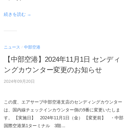
ル
ン
ホ
ホ
グ
ー
続きを読む →
ー
ス
ル
グ
ム
デ
ル
ペ
ー
ー
ィ
プ
ジ
ン
ニュース
中部空港
/
)
で
グ
【中部空港】2024年11月1日 センディ
す
ス
。
ングカウンター変更のお知らせ
グ
会
ル
2024年09月20日
社
ー
概
プ
要
この度、エアサーブ中部空港支店のセンディングカウンター
)
や
は、国内線チェックインカウンター側の9番に変更いたしま
各
す。 【実施日】 2024年11月1日（金） 【変更前】 ・中部
種
国際空港第1ターミナル 3階…
サ