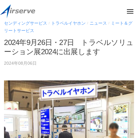
株
ー
コ
式
ン
メ
会
ニ
テ
ュ
社
株
センディングサービス
トラベルイヤホン
ニュース
ミート＆グ
/
/
/
株
ー
ン
エ
リートサービス
式
式
ア
ツ
会
会
2024年9月26日・27日 トラベルソリュ
サ
へ
社
社
ーション展2024に出展します
ー
ス
エ
エ
ブ
キ
ア
2024年08月06日
ア
(
サ
ッ
阪
サ
ー
プ
急
ー
ブ
阪
ブ
の
神
(
オ
ホ
フ
阪
ー
ィ
急
ル
シ
デ
阪
ャ
ィ
神