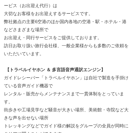
ー
ービス（お出迎え代行）は
ビ
大切なお客様をお出迎えするサービスです。
ス
弊社拠点の主要6空港のほか国内各地の空港・駅・ホテル・港
案
などさまざまな場所で
内
お出迎え・同行サービスをご提供しております。
を
訪日お取り扱い旅行会社様、一般企業様からも多数のご依頼を
ご
いただいています。
覧
い
た
【トラベルイヤホン ＆ 多言語音声通訳エンジン】
だ
ガイドレシーバー「トラベルイヤホン」は自社で製造を手掛け
け
ている音声ガイド機器で
ま
レンタル・販売からメンテナンスまで一貫体制をとっていま
す
す。
。
街歩きや工場見学など騒音が大きい場所、美術館・寺院など大
きな声を出せない場所
トレッキングなどでガイド様の解説をグループの全員が同時に