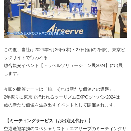
ル
ン
ホ
ホ
グ
ー
ー
ス
ル
グ
ム
デ
ル
ペ
ー
ー
ィ
プ
ジ
ン
この度、当社は2024年9月26日(木)・27日(金)の2日間、東京ビ
)
で
グ
ッグサイトで行われる
す
ス
総合観光イベント【トラベルソリューション展2024】に出展
。
グ
します。
会
ル
社
ー
今回の開催テーマは「旅、それは新たな価値との遭遇」。
概
プ
要
2年振りに東京で行われるツーリズムEXPOジャパン2024は
)
や
旅の新たな価値を生み出すイベントとして開催されます。
各
種
【ミーティングサービス（お出迎え代行）】
サ
空港送迎業務のスペシャリスト：エアサーブのミーティングサ