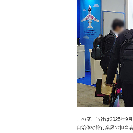
急
デ
ャ
阪
ィ
ル
神
ン
ホ
グ
ホ
ー
ス
ム
ー
グ
ペ
ル
ー
ル
デ
ジ
ー
ィ
で
プ
す
ン
)
。
グ
会
ス
社
グ
概
ル
要
この度、当社は2025年9月2
や
自治体や旅行業界の担当者
ー