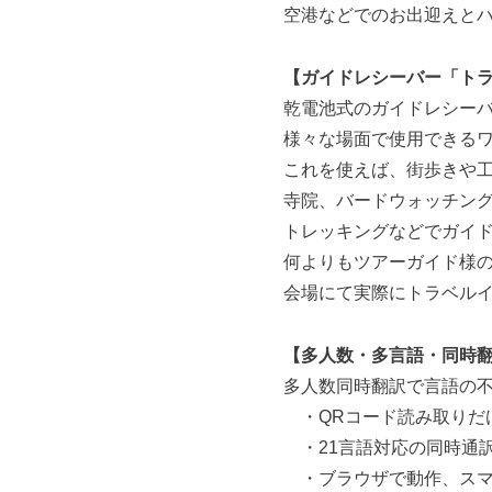
空港などでのお出迎えと
。
【ガイドレシーバー「ト
乾電池式のガイドレシー
様々な場面で使用できる
これを使えば、街歩きや
寺院、バードウォッチン
トレッキングなどでガイ
何よりもツアーガイド様
会場にて実際にトラベル
【多人数・多言語・同時翻訳新
多人数同時翻訳で言語の
・QRコード読み取りだ
・21⾔語対応の同時通
・ブラウザで動作、スマ