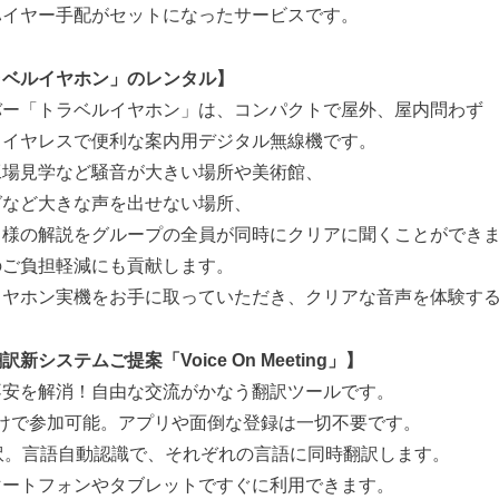
ハイヤー手配がセットになったサービスです。
ラベルイヤホン」のレンタル】
バー「トラベルイヤホン」は、コンパクトで屋外、屋内問わず
ワイヤレスで便利な案内用デジタル無線機です。
工場見学など騒音が大きい場所や美術館、
グなど大きな声を出せない場所、
ド様の解説をグループの全員が同時にクリアに聞くことができ
のご負担軽減にも貢献します。
イヤホン実機をお手に取っていただき、クリアな音声を体験す
システムご提案「Voice On Meeting」】
不安を解消！自由な交流がかなう翻訳ツールです。
けで参加可能。アプリや⾯倒な登録は⼀切不要です。
訳。⾔語⾃動認識で、それぞれの⾔語に同時翻訳します。
ートフォンやタブレットですぐに利⽤できます。