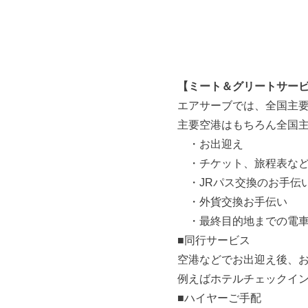
各
プ
種
)
サ
ー
ビ
【ミート＆グリートサー
ス
エアサーブでは、全国主要
案
主要空港はもちろん全国
内
・お出迎え
を
・チケット、旅程表など
ご
・JRパス交換のお手伝
覧
・外貨交換お手
い
・最終目的地までの電車
た
■同行サービス
だ
空港などでお出迎え後、
け
例えばホテルチェックイ
ま
■ハイヤーご手配
す