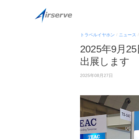
コ
式
ン
会
テ
社
株
株
ン
エ
トラベルイヤホン
ニュース
/
/
式
式
ツ
ア
会
2025年9月
へ
会
サ
社
ス
ー
社
出展します
エ
キ
ブ
エ
ア
ッ
(
2025年08月27日
ア
サ
プ
阪
ー
サ
急
ブ
ー
阪
の
神
ブ
オ
ホ
(
フ
ー
ィ
阪
ル
シ